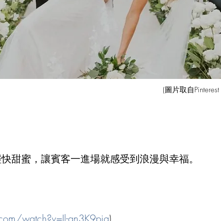
(圖片取自Pinter
輕快甜蜜，讓賓客一進場就感受到浪漫與幸福。
.com/watch?v=Il-an3K9pjg
)