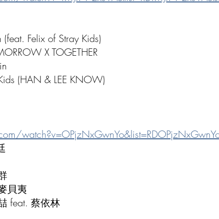
eat. Felix of Stray Kids)
OMORROW X TOGETHER
in
 Kids (HAN & LEE KNOW)
.com/watch?v=OPjzNxGwnYo&list=RDOPjzNxGwnYo&
殷廷
群
、麥貝夷
feat. 蔡依林