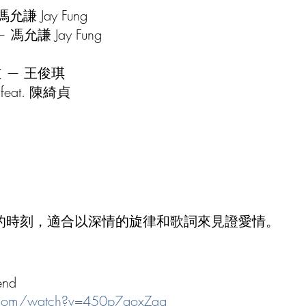
馮允謙 Jay Fung
允謙 Jay Fung
 — 王俊琪
eat. 陳綺貞
的時刻，適合以深情的旋律和歌詞來見證愛情。
end
.com/watch?v=450p7goxZqg