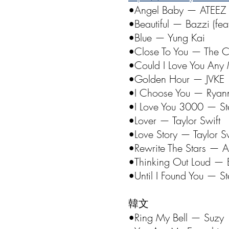
•Angel Baby — ATEEZ 
•Beautiful — Bazzi (fea
•Blue — Yung Kai
•Close To You — The C
•Could I Love You Any
•Golden Hour — JVKE
•I Choose You — Ryann
•I Love You 3000 — Ste
•Lover — Taylor Swift
•Love Story — Taylor Sw
•Rewrite The Stars — A
•Thinking Out Loud — 
•Until I Found You — 
韓文
•Ring My Bell — Suzy