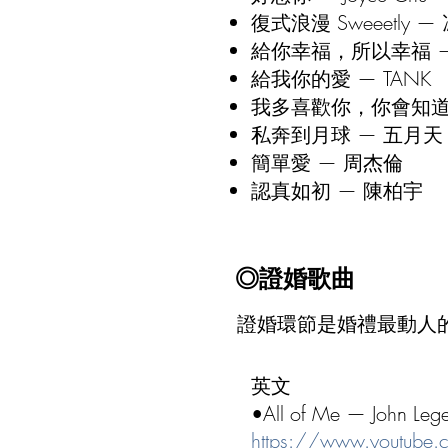
復式浪漫 Sweeetly — 
給你幸福，所以幸福 — 馮
給我你的愛 — TANK
我多喜歡你，你會知道
私奔到月球 — 五月天 f
簡單愛 — 周杰倫
認真如初 — 陳柏宇
◎
證婚歌曲
證婚環節是婚禮最動人
英文
•All of Me — John Leg
https://www.youtube