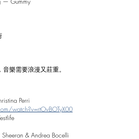
ng — Gummy
蔚
，音樂需要浪漫又莊重。
istina Perri
.com/watch?v=rtOvBOTyX00
stlife
 Sheeran & Andrea Bocelli