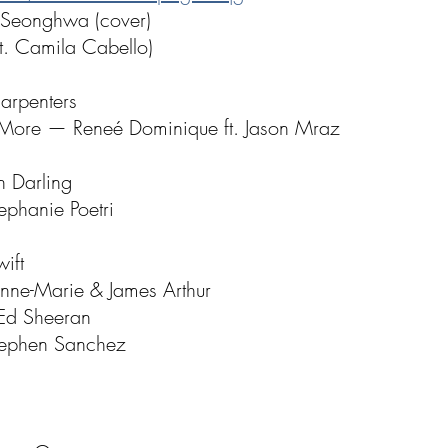
Seonghwa (cover)
t. Camila Cabello)
arpenters
 More — Reneé Dominique ft. Jason Mraz
 Darling
phanie Poetri
ift
nne-Marie & James Arthur
Ed Sheeran
Stephen Sanchez