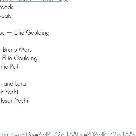
Woods
weats
ou — Ellie Goulding
z
— Bruno Mars
Ellie Goulding
ie Puth
n and Lara
 Yoshi
yson Yoshi
.com/watch?v=RwJR_72xs1A&list=RDRwJR_72xs1A&st