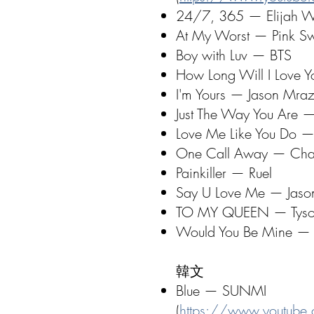
24/7, 365 — Elijah 
At My Worst — Pink S
Boy with Luv — BTS
How Long Will I Love Y
I'm Yours — Jason Mra
Just The Way You Are 
Love Me Like You Do — 
One Call Away — Charl
Painkiller — Ruel
Say U Love Me — Jaso
TO MY QUEEN — Tyson
Would You Be Mine — T
韓文
Blue — SUNMI
(
https://www.youtube