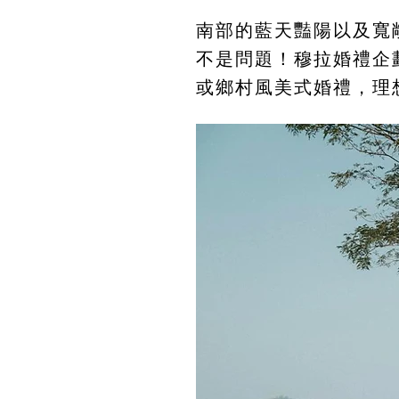
南部的藍天豔陽以及寬
不是問題！穆拉婚禮企
或鄉村風美式婚禮，理