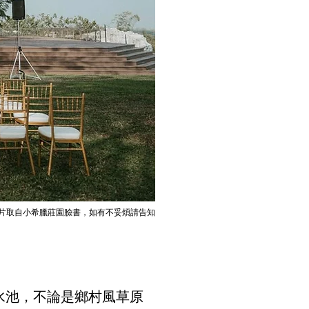
片取自
小希臘莊園臉書
，如有不妥煩請告知
水池，不論是鄉村風草原