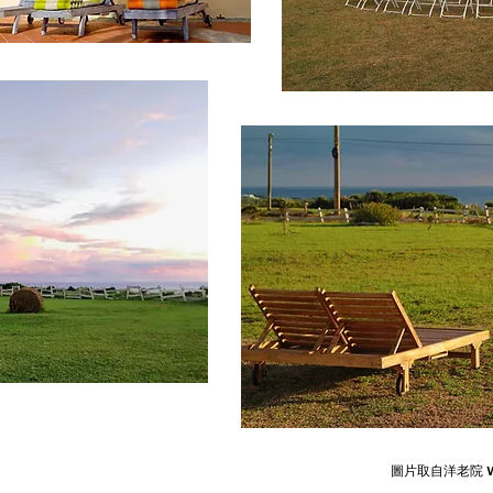
圖片取自
洋老院 W