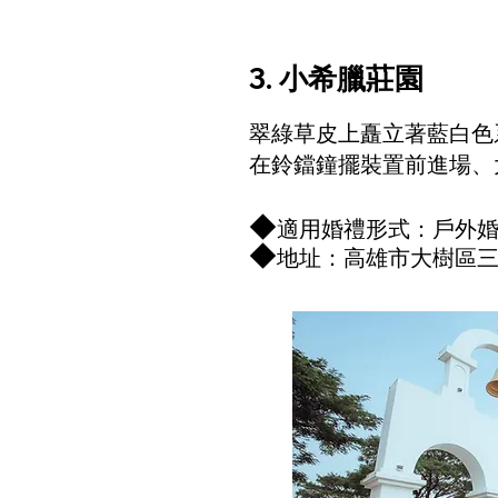
3. 小希臘莊園
翠綠草皮上矗立著藍白色
在鈴鐺鐘擺裝置前進場、
◆
適用婚禮形式：戶外婚禮、戶
◆
地址：高雄市大樹區三