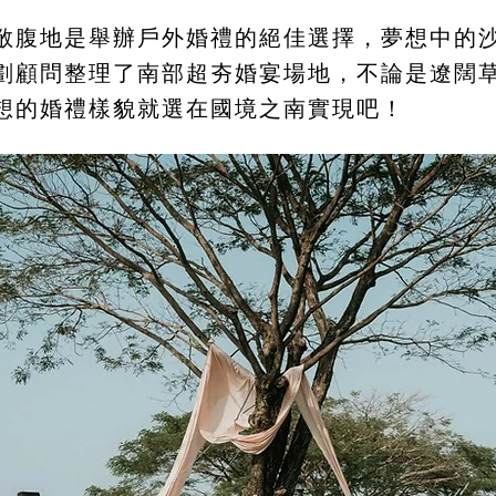
敞腹地是舉辦戶外婚禮的絕佳選擇，夢想中的
劃顧問整理了南部超夯婚宴場地，不論是遼闊
想的婚禮樣貌就選在國境之南實現吧！