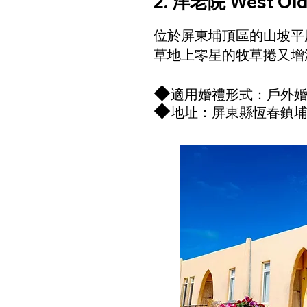
2. 洋老院 West Old
位於屏東埔頂區的山坡平
草地上零星的牧草捲又增添田
◆
適用婚禮形式：戶外婚禮、戶
◆
地址：屏東縣恆春鎮埔