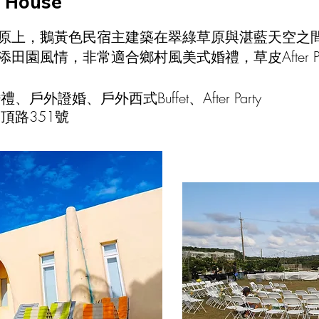
 House
原上，鵝黃色民宿主建築在翠綠草原與湛藍天空之
園風情，非常適合鄉村風美式婚禮，草皮After Pa
外證婚、戶外西式Buffet、After Party
頂路351號