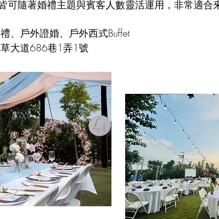
皆可隨著婚禮主題與賓客人數靈活運用，非常適合
、戶外證婚、戶外西式Buffet
草大道686巷1弄1號