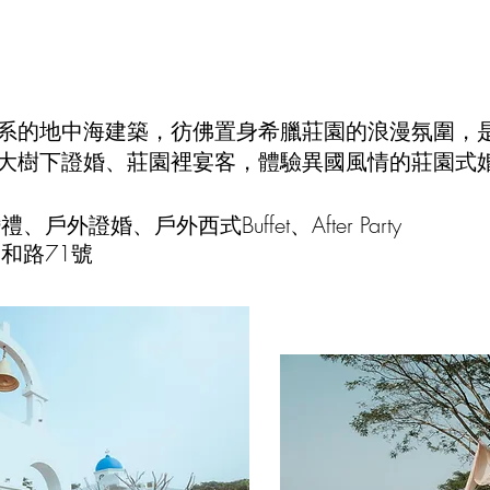
系的地中海建築，彷佛置身希臘莊園的浪漫氛圍，
大樹下證婚、莊園裡宴客，體驗異國風情的莊園式
外證婚、戶外西式Buffet、After Party
和路71號