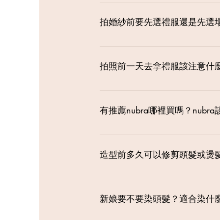
細雨不會影響攝影師的的拍攝器材
攝，或是待雨稍歇時抓時機拍攝。
拍婚紗前要先選禮服還是先選
基本上是照新人的喜好喔，如果有
先跟我們的團隊說，我們會針對場
拍照前一天去拿禮服該注意什
通常前一天去拿禮服/婚紗會現場再
美不美、腰線位置會不會太低太高
有推薦nubra哪裡買嗎？nubr
要前面很貼，後面很鬆，尤其是大露
點點緊）的感覺，才是正常的。
那一刻門市有販售nubra與馬甲喔
買。
造型前多久可以修剪頭髮或燙
造型前"非必要"其實不用燙髮或剪
海修剪不建議剪妹妹頭，這樣才會
新娘要不要染頭髮？適合染什