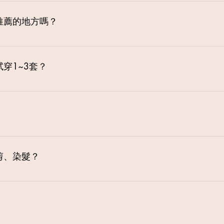
去挑選，可以多注意領口與裙襬的設計，如西洋梨型身材的女孩
身曲線；胸部較小的女孩可以選擇上身帶有裝飾的款式（如皺褶
推薦的地方嗎？
合什麼樣的款式，歡迎來店洽詢喔！
義的場景，如第一次見面的地方、第一次約會的地方等等，也可
的想法，也可以交由我們團隊來規劃。
穿1~3套？
裡擺出的婚紗樣式或FB粉絲團、官網的照片略知一二，而試穿1
並不用全部試穿到飽，才能決定喔。
剪、染髮？
頰顴骨處，再順修下來漸層層次， 後腦勺約從頭頂下來三分之二
方式剪， 這樣跟設計師說，一般都聽的懂喔。 約在拍攝前2週
是3天左右。）