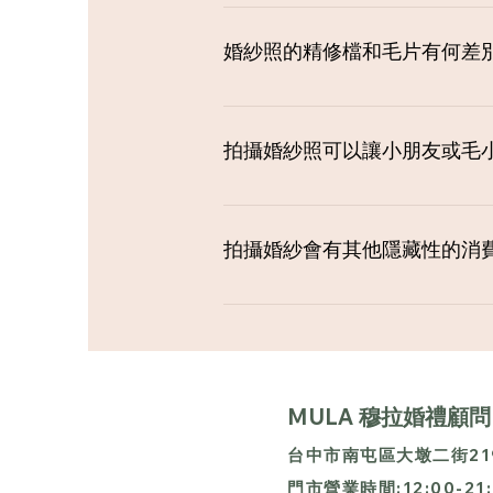
建議新娘子造型前兩週進行染髮喔，
色更亮白有精神之外， 髮型較有
婚紗照的精修檔和毛片有何差
毛片是指拍攝完未經後製處理的照
拍攝婚紗照可以讓小朋友或毛
可以喔，但拍攝若有攜小朋友或毛
朋友吵鬧問題導致拍攝成效不佳須
拍攝婚紗會有其他隱藏性的消
工作團隊的交通住宿、停車費、吃
MULA 穆拉婚禮顧問
台中市南屯區大墩二街219
門市營業時間:12
:00-2