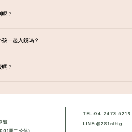
 顏色一般建議是"霧面冷色調"或者是可與髮型師溝通找出適合
層次立體，整體造型會更時尚年輕喔！
別呢？
片；而精修檔是指毛片經由精修身型、膚質細部處理並調色後的
小孩一起入鏡嗎？
小孩一起加入，請一定要帶朋友或親友幫忙照顧，這樣叫不會有
自行負責喔！
費嗎？
飯需由新人負擔喔。
TEL:04-2473-5219
號​
LINE:​@281nltig
1:00(周二公休)