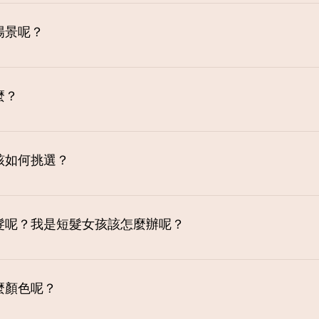
，因為器材多為防水材質， 我們可以找遮避處拍攝或是以室內景
 海外的部份，因為景的部份題材通常比較多，其實就算雨天拍
場景呢？
特別喜歡的禮服款式可以先選禮服，再跟攝影師討論場景； 那
景給新人挑選禮服上的建議。
麼？
次試穿，並現場修改禮服。 以下幾點請注意： 1. 請著NUBR
、還有腋下的副乳會不會擠出來等等。甚至是背後要請友人看一
a該如何挑選？
背的禮服。 2. 確認配件齊全，如腰帶、綁帶等等。 3. 禮服
，我們的nubra採用醫療膠(如奶嘴、心電胎片等用途)， 保證親
髮呢？我是短髮女孩該怎麼辦呢？
髮，如果真的想要進行燙髮與剪髮， 需在造型前一個月完成，避
侷限造型風格， 想走短髮風格的女孩，長度修剪不可短於耳下 
麼顏色呢？