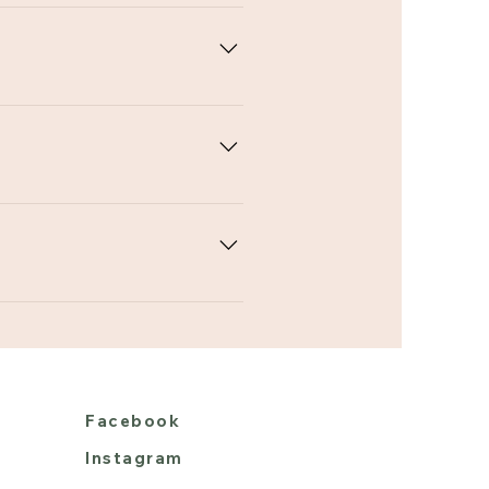
自己膚色的髮色， 染髮後能讓膚
檔案喔。
影響當下拍攝進度的風險，因小
Facebook
Instagram