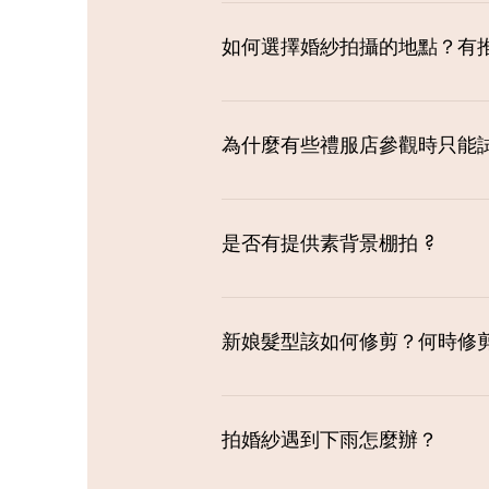
可以依照個人的身型、膚色、喜好
領，增加上半身的面積，以平衡全
如何選擇婚紗拍攝的地點？有
感.。如果不太確定自己的身型適
可以先想想有沒有對兩人特別有意
景喔！如果毫無頭緒，沒什麼特別
為什麼有些禮服店參觀時只能試
其實一家婚紗店的風格，可以由店
料質感與人員的服務、專業態度，
是否有提供素背景棚拍 ?
有的，在那一刻的攝影棚就有囉！
新娘髮型該如何修剪？何時修
瀏海拉下來約到鼻尖或垂兩側到臉
薄、不要用刀片削，要用剪刀修剪的
拍婚紗遇到下雨怎麼辦？
剪髮1週前，頭髮長很快的，最好