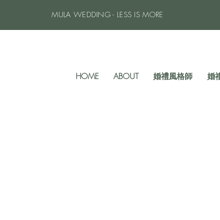
MULA WEDDING - LESS IS MORE
HOME
ABOUT
婚禮風格師
婚