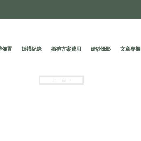
禮佈置
婚禮紀錄
婚禮方案費用
婚紗攝影
文章專欄
上一頁 >