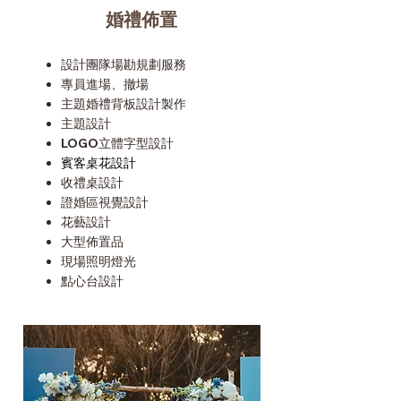
婚禮佈置
設計團隊場勘規劃服務
專員進場、撤場
主題婚禮背板設計製作
主題設計
LOGO立體字型設計
賓客桌花設計
收禮桌設計
證婚區視覺設計
花藝設計
大型佈置品
現場照明燈光
​點心台設計