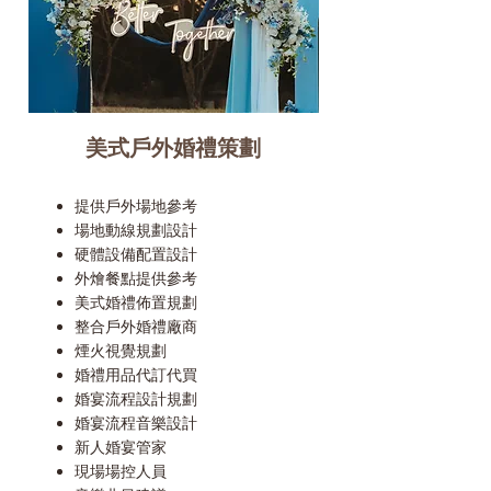
美式戶外婚禮策劃
提供戶外場地參考
場地動線規劃設計
硬體設備配置設計
外燴餐點提供參考
美式婚禮佈置規劃
整合戶外婚禮廠商
煙火視覺規劃
婚禮用品代訂代買
婚宴流程設計規劃
婚宴流程音樂設計
新人婚宴管家
現場場控人員