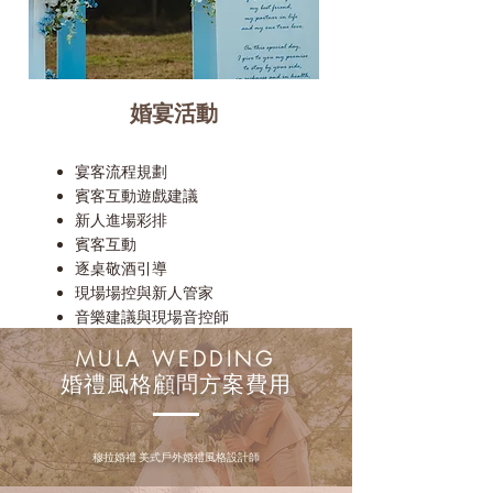
婚宴活動
宴客流程規劃
賓客互動遊戲建議
新人進場彩排
賓客互動​
​逐桌敬酒引導
現場場控與新人管家
​音樂建議與現場音控師
MULA WEDDING
婚禮風格顧問方案費用
穆拉婚禮 美式戶外婚禮風格設計師