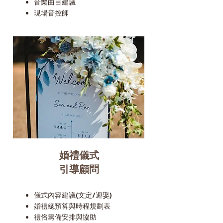
​音樂曲目建議
​現場音控師
婚禮儀式
引導顧問
儀式內容建議(文定/迎娶)
婚禮總預算與時程規劃表
禮俗籌備安排與協助