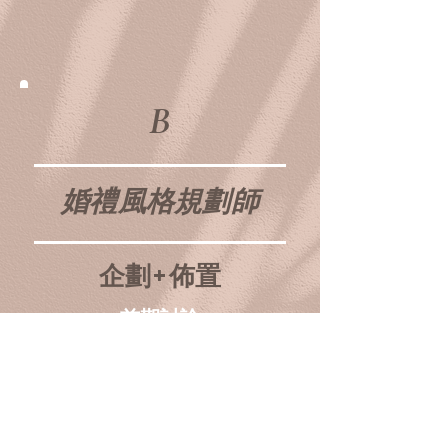
B
婚禮風格規劃師
企劃+佈置
前期討論
現場執行
​婚禮佈置
詳細資訊