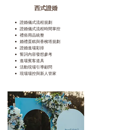
西式證婚
證婚儀式流程規劃
證婚儀式流程時間掌控
禮俗用品統整
​婚禮蛋糕與香檳塔規劃
證婚進場彩排
誓詞內容發想參考
進場賓客道具
活動現場引導顧問
現場場控與新人管家