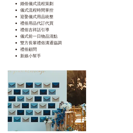
婚俗儀式流程策劃
儀式流程時間掌控
迎娶儀式用品統整
禮俗用品代訂代買
禮俗吉祥話引導
儀式前一日物品清點
雙方長輩禮俗溝通協調
禮俗顧問
新娘小幫手